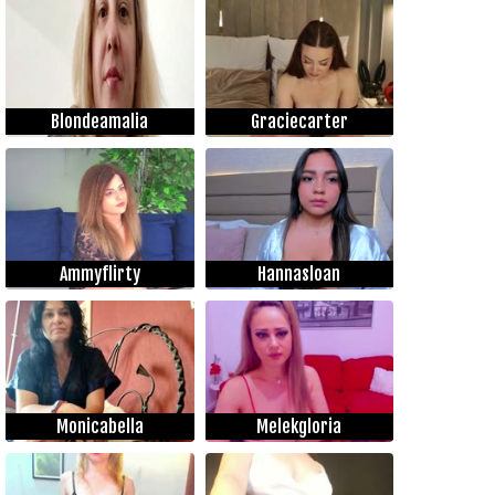
Blondeamalia
Graciecarter
Ammyflirty
Hannasloan
Monicabella
Melekgloria