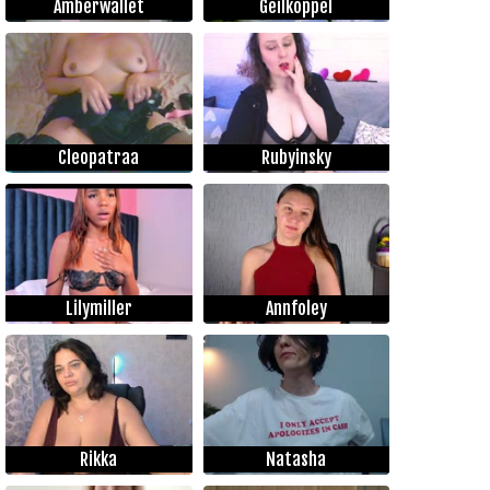
Amberwallet
Geilkoppel
Cleopatraa
Rubyinsky
Lilymiller
Annfoley
Rikka
Natasha