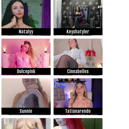
Natalyy
Keyshatyler
Dulcepink
Cinnabelles
Sunnie
Tatianarendo