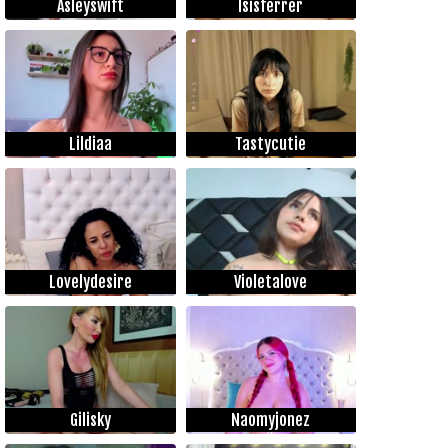
Asleyswift
Isisferrer
Lildiaa
Tastycutie
Lovelydesire
Violetalove
Gilisky
Naomyjonez