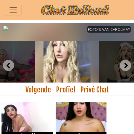
Volgende
Profiel
Privé Chat
-
-