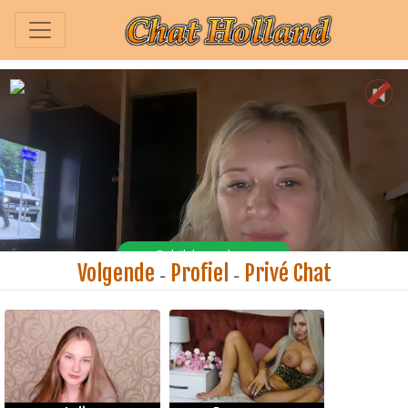
Volgende
Profiel
Privé Chat
-
-