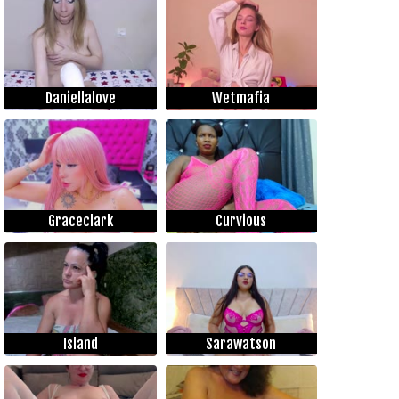
Daniellalove
Wetmafia
Graceclark
Curvious
Island
Sarawatson