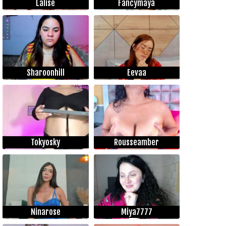
Lalise
Fancymaya
Sharoonhill
Eevaa
Tokyosky
Rousseamber
Ninarose
Miya7777