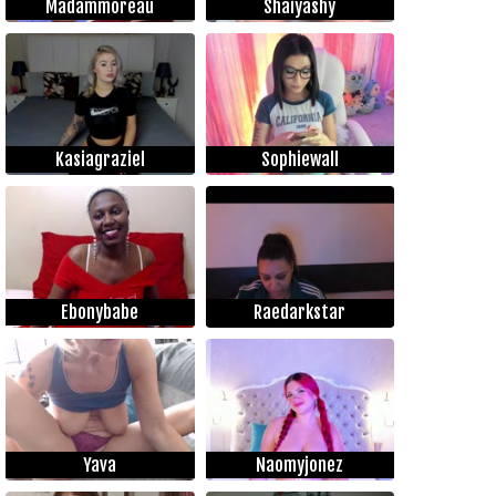
Madammoreau
Shaiyashy
Kasiagraziel
Sophiewall
Ebonybabe
Raedarkstar
Yava
Naomyjonez