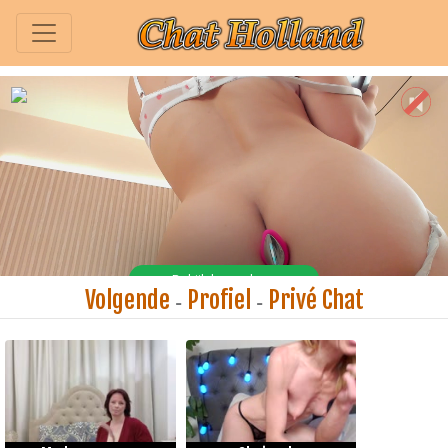
Volgende
Profiel
Privé Chat
-
-