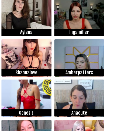
Aylena
Ingamiller
Shannalove
Amberpatters
Genesis
Anacute